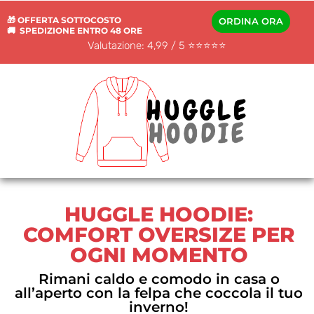
🎁 OFFERTA SOTTOCOSTO
ORDINA ORA
🚚 SPEDIZIONE ENTRO 48 ORE
Valutazione: 4,99 / 5 ⭐️⭐️⭐️⭐️⭐️
HUGGLE HOODIE:
COMFORT OVERSIZE PER
OGNI MOMENTO
Rimani caldo e comodo in casa o
all’aperto con la felpa che coccola il tuo
inverno!