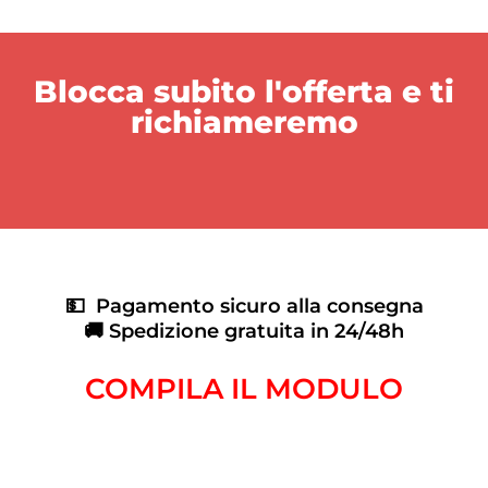
Blocca subito l'offerta e ti
richiameremo
💵 Pagamento sicuro alla consegna
🚚 Spedizione gratuita in 24/48h
COMPILA IL MODULO