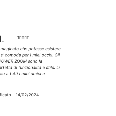
M.





mmaginato che potesse esistere
sì comoda per i miei occhi. Gli
POWER ZOOM sono la
etta di funzionalità e stile. Li
io a tutti i miei amici e
ficato il 14/02/2024