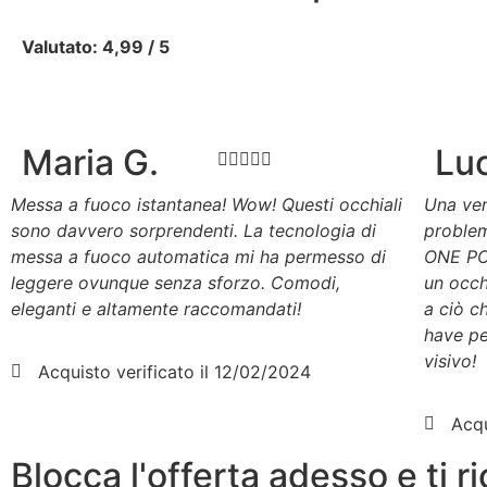
Valutato: 4,99 / 5
Maria G.
Luc





Messa a fuoco istantanea! Wow! Questi occhiali
Una ver
sono davvero sorprendenti. La tecnologia di
problem
messa a fuoco automatica mi ha permesso di
ONE PO
leggere ovunque senza sforzo. Comodi,
un occh
eleganti e altamente raccomandati!
a ciò c
have pe
visivo!
Acquisto verificato il 12/02/2024
Acqu
Blocca l'offerta adesso e ti 