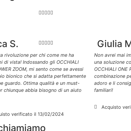





a S.
Giulia 





a rivoluzione per chi come me ha
Non avrei mai i
i di vista! Indossando gli OCCHIALI
una soluzione co
WER ZOOM, mi sento come se avessi
OCCHIALI ONE 
io bionico che si adatta perfettamente
combinazione perf
he guardo. Ottima qualità e un must-
adoro e li consigl
r chiunque abbia bisogno di un aiuto
familiari!
Acquisto veri
isto verificato il 13/02/2024
richiamiamo