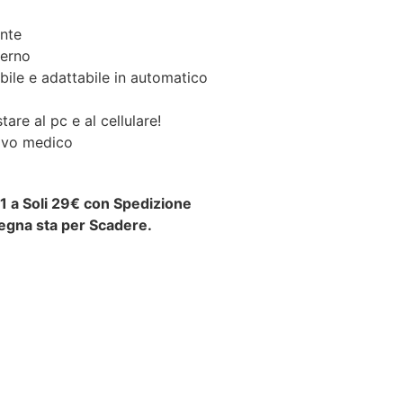
nte
derno
bile e adattabile in automatico
are al pc e al cellulare!
tivo medico
i 1 a Soli 29€ con Spedizione
egna sta per Scadere.