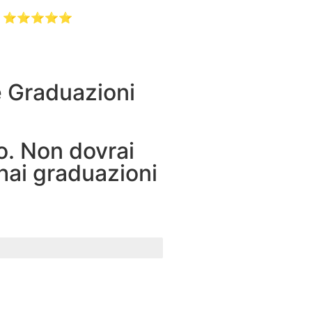
 5 ⭐️⭐️⭐️⭐️⭐️
e Graduazioni
no. Non dovrai
 hai graduazioni