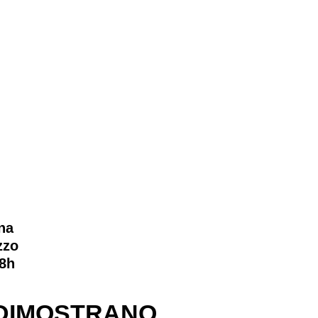
na
zzo
48h
o
O DIMOSTRANO