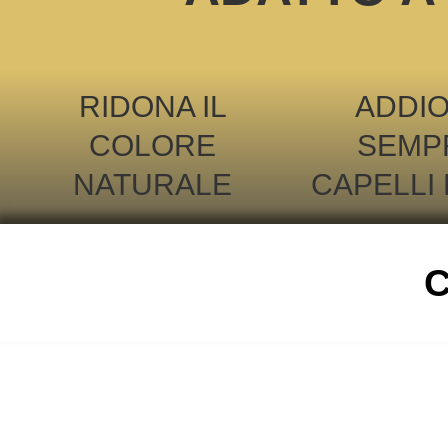
RIDONA IL
ADDIO
COLORE
SEMPR
NATURALE
CAPELLI 
C