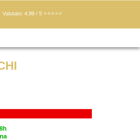
Valutato: 4,99 / 5 ⭐️⭐️⭐️⭐️⭐️
CHI
48h
gna