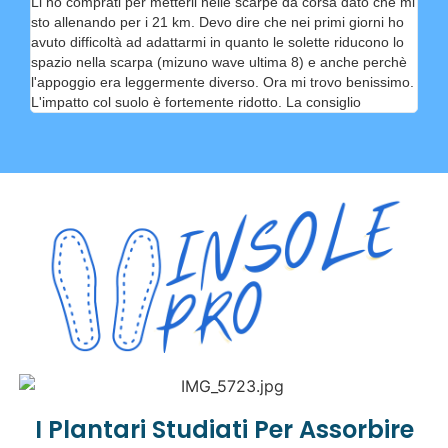
Li ho comprati per metterli nelle scarpe da corsa dato che mi
sto allenando per i 21 km. Devo dire che nei primi giorni ho
avuto difficoltà ad adattarmi in quanto le solette riducono lo
spazio nella scarpa (mizuno wave ultima 8) e anche perchè
l'appoggio era leggermente diverso. Ora mi trovo benissimo.
L'impatto col suolo è fortemente ridotto. La consiglio
I Plantari Studiati Per Assorbire