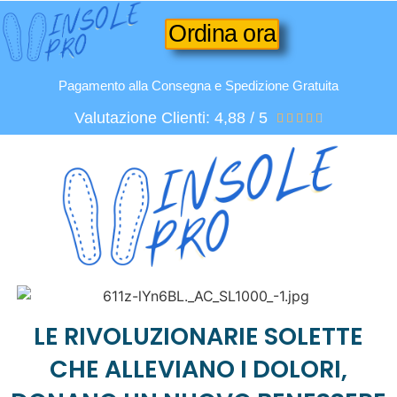
Ordina ora
Pagamento alla Consegna e Spedizione Gratuita
Valutazione Clienti: 4,88 / 5





LE RIVOLUZIONARIE SOLETTE
CHE ALLEVIANO I DOLORI,